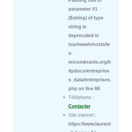
Passing null to
parameter #1
($string) of type
string is
deprecated in
/var/www/vhosts/le
s-
encombrants.org/h
ttpdocs/entreprise
s_data/entreprises.
php
on line
66
Téléphone :
Contacter
Site internet :
https://www.laurent