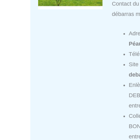
Contact du
débarras ma
Adr
Péa
Tél
Site
deba
Enl
DEB
entr
Coll
BON
entr