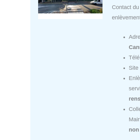
Contact du 
enlèvemen
Adr
Can
Tél
Site
Enlè
serv
ren
Coll
Mair
non