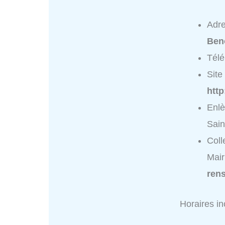
Adr
Ben
Tél
Site 
http
Enlè
Sain
Coll
Mair
ren
Horaires i