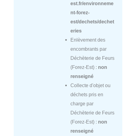
est.fr/environneme
nt-forez-
est/dechets/dechet
eries
Enlèvement des
encombrants par
Déchèterie de Feurs
(Forez-Est) :
non
renseigné
Collecte d'objet ou
déchets pris en
charge par
Déchèterie de Feurs
(Forez-Est) :
non
renseigné