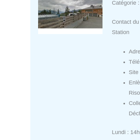
Catégorie 
Contact du 
Station
Adr
Tél
Site
Enlè
Riso
Coll
Déch
Lundi : 14