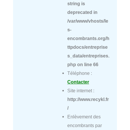
string is
deprecated in
/var/www/vhosts/le
s-
encombrants.org/h
ttpdocs/entreprise
s_data/entreprises.
php
on line
66
Téléphone :
Contacter
Site internet :
http://www.recykl.fr
/
Enlèvement des
encombrants par