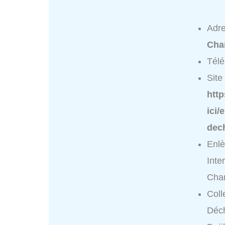
Adr
Char
Tél
Site 
http
ici/
dech
Enlè
Inte
Char
Coll
Déch