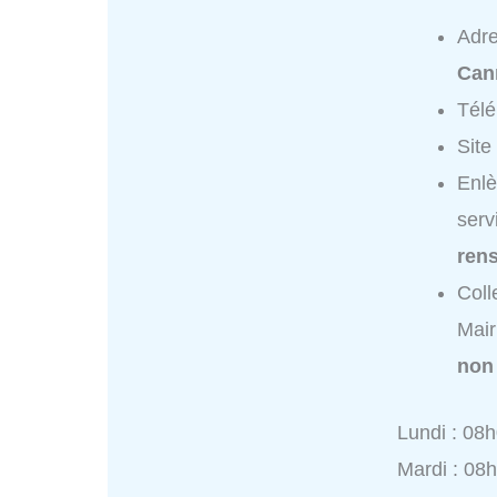
Adr
Can
Tél
Site
Enlè
serv
ren
Coll
Mair
non
Lundi : 08
Mardi : 08