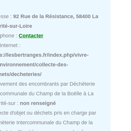
esse :
92 Rue de la Résistance, 58400 La
ité-sur-Loire
éphone :
Contacter
internet :
s://lesbertranges.fr/index.php/vivre-
environnement/collecte-des-
ets/decheteries/
vement des encombrants par Déchèterie
rcommunale du Champ de la Boëlle à La
ité-sur :
non renseigné
ecte d'objet ou déchets pris en charge par
èterie Intercommunale du Champ de la