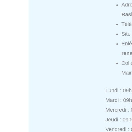
Adr
Ras
Tél
Site
Enlè
ren
Coll
Mair
Lundi : 09
Mardi : 09
Mercredi :
Jeudi : 09
Vendredi :