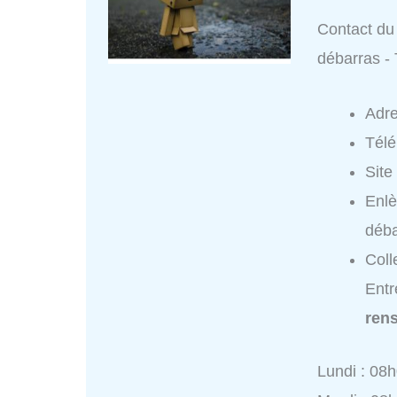
Contact du 
débarras -
Adr
Tél
Site
Enlè
déba
Coll
Entr
ren
Lundi : 08