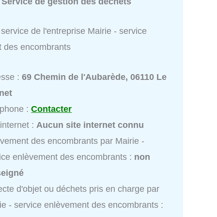
:
Service de gestion des déchets
service de l'entreprise Mairie - service
t des encombrants
esse :
69 Chemin de l'Aubarède, 06110 Le
net
éphone :
Contacter
 internet :
Aucun site internet connu
vement des encombrants par Mairie -
ice enlèvement des encombrants :
non
seigné
ecte d'objet ou déchets pris en charge par
ie - service enlèvement des encombrants :