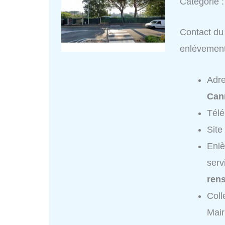
Catégorie 
Contact du 
enlèvemen
Adr
Can
Tél
Site
Enlè
serv
ren
Coll
Mair