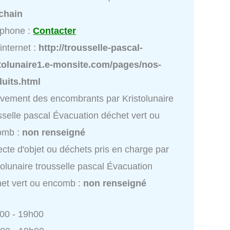
chain
éphone :
Contacter
 internet :
http://trousselle-pascal-
stolunaire1.e-monsite.com/pages/nos-
uits.html
vement des encombrants par Kristolunaire
sselle pascal Évacuation déchet vert ou
omb :
non renseigné
ecte d'objet ou déchets pris en charge par
tolunaire trousselle pascal Évacuation
et vert ou encomb :
non renseigné
h00 - 19h00