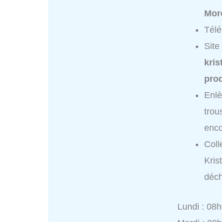
Mor
Tél
Site
kri
prod
Enlè
trou
enc
Coll
Kris
déch
Lundi : 08