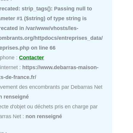
recated
: strip_tags(): Passing null to
meter #1 ($string) of type string is
recated in
/var/www/vhosts/les-
ombrants.org/httpdocs/entreprises_data/
reprises.php
on line
66
éphone :
Contacter
 internet :
https://www.debarras-maison-
s-de-france.fr/
vement des encombrants par Debarras Net
n renseigné
ecte d'objet ou déchets pris en charge par
rras Net :
non renseigné