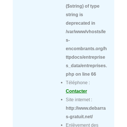
($string) of type
string is
deprecated in
/var/www/vhosts/le
s-
encombrants.org/h
ttpdocs/entreprise
s_data/entreprises.
php
on line
66
Téléphone :
Contacter
Site internet :
http://www.debarra
s-gratuit.net/
Enlèvement des