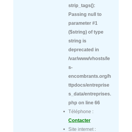
strip_tags():
Passing null to
parameter #1
($string) of type
string is
deprecated in
/var/www/vhosts/le
s-
encombrants.org/h
ttpdocs/entreprise
s_data/entreprises.
php
on line
66
Téléphone :
Contacter
Site internet :