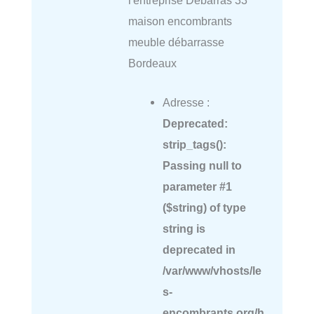
maison encombrants
meuble débarrasse
Bordeaux
Adresse :
Deprecated
:
strip_tags():
Passing null to
parameter #1
($string) of type
string is
deprecated in
/var/www/vhosts/le
s-
encombrants.org/h