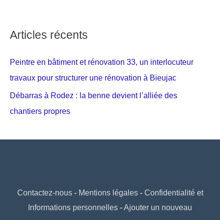
Articles récents
Peintre en bâtiment et rénovation 33, un interlocuteur
travaux pour structurer une rénovation à Bieujac
Débarras à Rodez : la benne devient l’alliée des
chantiers propres
Contactez-nous
-
Mentions légales
-
Confidentialité et
Informations personnelles
-
Ajouter un nouveau