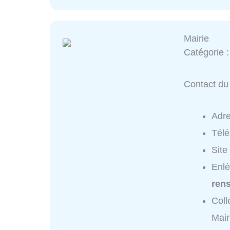
Mairie
Catégorie 
Contact du 
Adr
Tél
Site
Enlè
ren
Coll
Mair