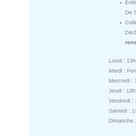
Enlè
De S
Coll
Déch
ren
Lundi : 13
Mardi : Fe
Mercredi :
Jeudi : 13
Vendredi :
Samedi : 1
Dimanche 