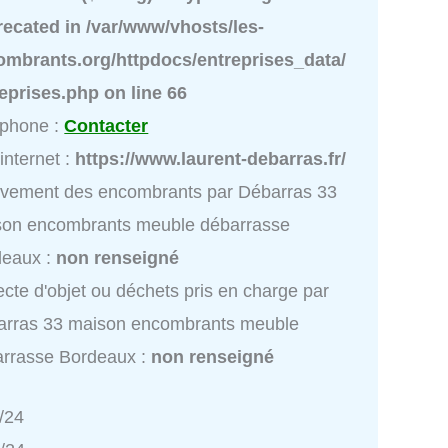
recated in
/var/www/vhosts/les-
ombrants.org/httpdocs/entreprises_data/
reprises.php
on line
66
éphone :
Contacter
 internet :
https://www.laurent-debarras.fr/
vement des encombrants par Débarras 33
son encombrants meuble débarrasse
deaux :
non renseigné
ecte d'objet ou déchets pris en charge par
arras 33 maison encombrants meuble
rrasse Bordeaux :
non renseigné
/24