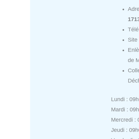
Adr
171
Tél
Site
Enlè
de 
Coll
Déch
Lundi : 09
Mardi : 09
Mercredi :
Jeudi : 09