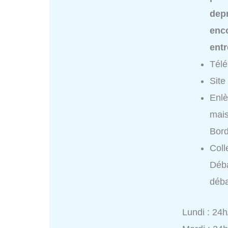
dep
enc
ent
Tél
Site
Enlè
mai
Bor
Coll
Déb
déba
Lundi : 24h