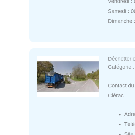
Vendredi :
Samedi : 0
Dimanche 
Déchetteri
Catégorie 
Contact du 
Clérac
Adr
Tél
Site