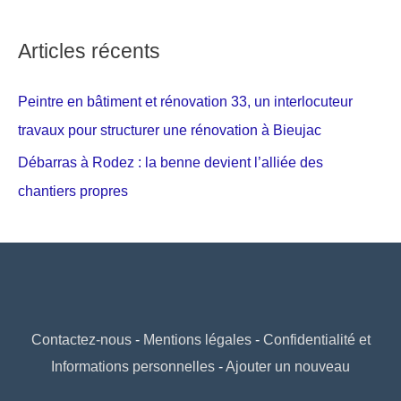
Articles récents
Peintre en bâtiment et rénovation 33, un interlocuteur
travaux pour structurer une rénovation à Bieujac
Débarras à Rodez : la benne devient l’alliée des
chantiers propres
Contactez-nous
-
Mentions légales
-
Confidentialité et
Informations personnelles
-
Ajouter un nouveau