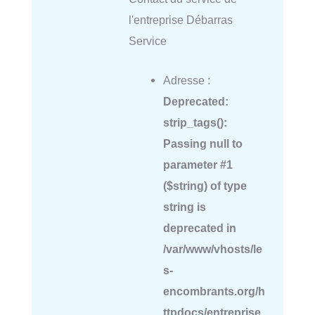
l'entreprise Débarras
Service
Adresse :
Deprecated
:
strip_tags():
Passing null to
parameter #1
($string) of type
string is
deprecated in
/var/www/vhosts/le
s-
encombrants.org/h
ttpdocs/entreprise