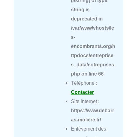
($string) of type
string is
deprecated in
/var/www/vhosts/le
s-
encombrants.org/h
ttpdocs/entreprise
s_data/entreprises.
php
on line
66
Téléphone :
Contacter
Site internet :
https://www.debarr
as-moliere.fr/
Enlèvement des