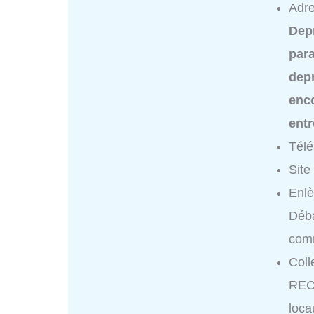
Adre
Dep
para
dep
enc
ent
Tél
Site
Enl
Déba
comm
Coll
REC
loca