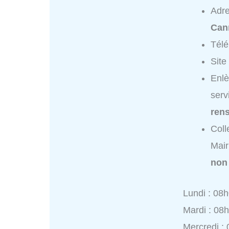
Adr
Can
Tél
Site
Enlè
serv
ren
Coll
Mair
non
Lundi : 08
Mardi : 08
Mercredi :