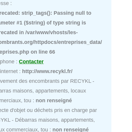
sse :
recated
: strip_tags(): Passing null to
meter #1 ($string) of type string is
recated in
/var/www/vhosts/les-
ombrants.org/httpdocs/entreprises_data/
reprises.php
on line
66
éphone :
Contacter
 internet :
http://www.recykl.fr/
èvement des encombrants par RECYKL -
rras maisons, appartements, locaux
erciaux, tou :
non renseigné
ecte d'objet ou déchets pris en charge par
YKL - Débarras maisons, appartements,
ux commerciaux, tou :
non renseigné