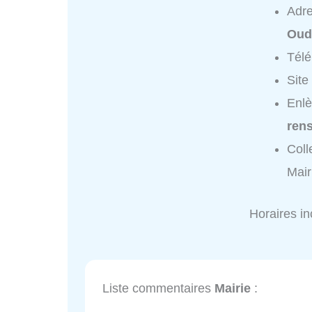
Adr
Oud
Tél
Site
Enlè
ren
Coll
Mair
Horaires i
Liste commentaires
Mairie
: