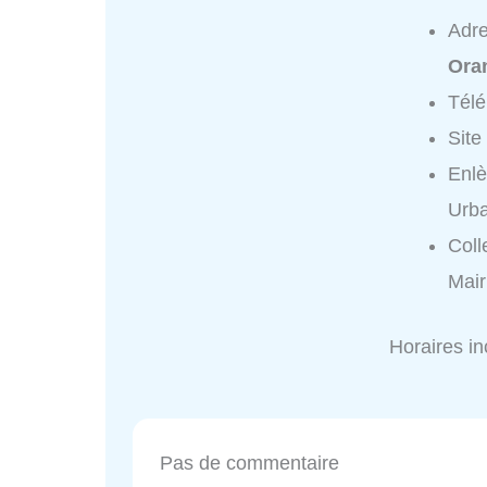
Adr
Ora
Tél
Site
Enlè
Urb
Coll
Mair
Horaires i
Pas de commentaire