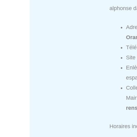
alphonse d
Adr
Ora
Tél
Site
Enlè
espa
Coll
Mair
ren
Horaires i