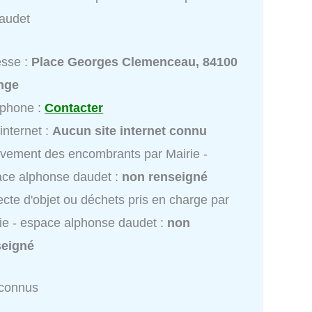
audet
esse :
Place Georges Clemenceau, 84100
nge
éphone :
Contacter
 internet :
Aucun site internet connu
vement des encombrants par Mairie -
ce alphonse daudet :
non renseigné
ecte d'objet ou déchets pris en charge par
ie - espace alphonse daudet :
non
seigné
nconnus