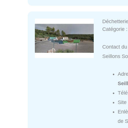
Déchetteri
Catégorie 
Contact du 
Seillons S
Adr
Sei
Tél
Site
Enlè
de S