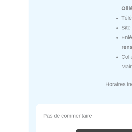
Olli
Tél
Site
Enlè
ren
Coll
Mair
Horaires i
Pas de commentaire