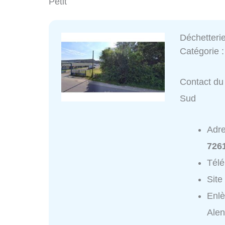
Petit
Déchetteri
Catégorie 
Contact du 
Sud
Adr
726
Tél
Site
Enlè
Ale