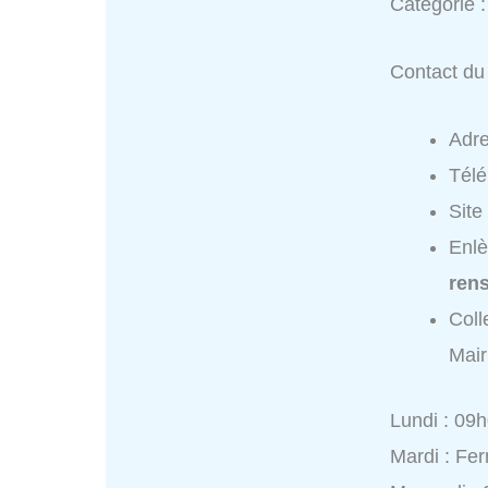
Catégorie 
Contact du 
Adr
Tél
Site
Enlè
ren
Coll
Mair
Lundi : 09
Mardi : Fe