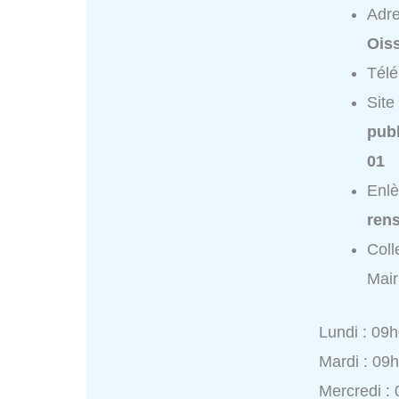
Adr
Oiss
Tél
Site
publ
01
Enlè
ren
Coll
Mair
Lundi : 09
Mardi : 09
Mercredi :