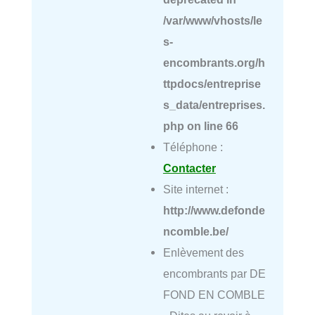
/var/www/vhosts/le
s-
encombrants.org/h
ttpdocs/entreprise
s_data/entreprises.
php
on line
66
Téléphone :
Contacter
Site internet :
http://www.defonde
ncomble.be/
Enlèvement des
encombrants par DE
FOND EN COMBLE