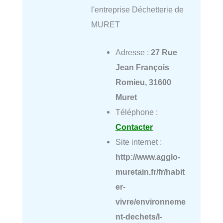
l'entreprise Déchetterie de
MURET
Adresse :
27 Rue
Jean François
Romieu, 31600
Muret
Téléphone :
Contacter
Site internet :
http://www.agglo-
muretain.fr/fr/habit
er-
vivre/environneme
nt-dechets/l-