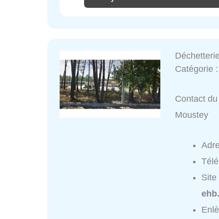
Déchetteri
Catégorie 
Contact du 
Moustey
Adr
Tél
Site
ehb.
Enlè