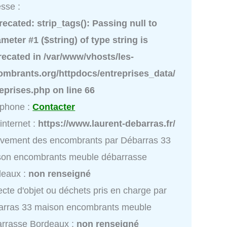
sse :
recated
: strip_tags(): Passing null to
meter #1 ($string) of type string is
recated in
/var/www/vhosts/les-
ombrants.org/httpdocs/entreprises_data/
reprises.php
on line
66
éphone :
Contacter
 internet :
https://www.laurent-debarras.fr/
vement des encombrants par Débarras 33
son encombrants meuble débarrasse
deaux :
non renseigné
ecte d'objet ou déchets pris en charge par
arras 33 maison encombrants meuble
rrasse Bordeaux :
non renseigné