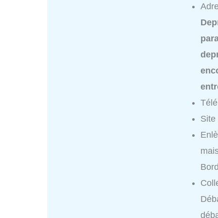
Adre
Dep
para
dep
enc
ent
Tél
Site
Enlè
mai
Bor
Coll
Déb
déba