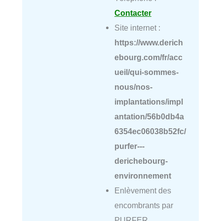
Contacter
Site internet :
https://www.derich
ebourg.com/fr/acc
ueil/qui-sommes-
nous/nos-
implantations/impl
antation/56b0db4a
6354ec06038b52fc/
purfer---
derichebourg-
environnement
Enlèvement des
encombrants par
PURFER