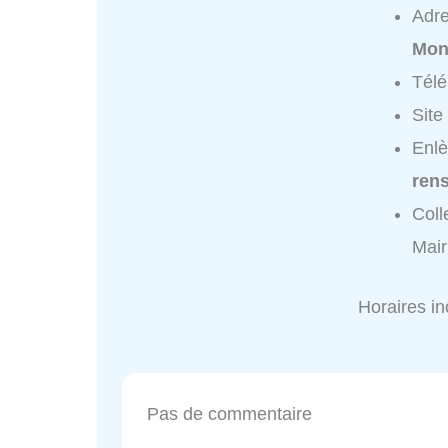
Adr
Mon
Tél
Site
Enlè
ren
Coll
Mair
Horaires i
Pas de commentaire