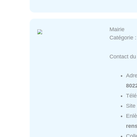
Mairie
Catégorie 
Contact du 
Adr
802
Tél
Site
Enlè
ren
Coll