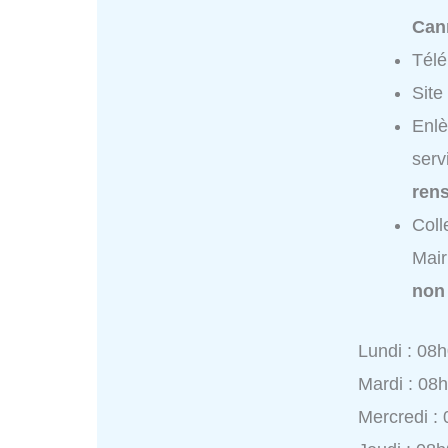
Can
Tél
Site
Enlè
serv
ren
Coll
Mair
non
Lundi : 08
Mardi : 08
Mercredi :