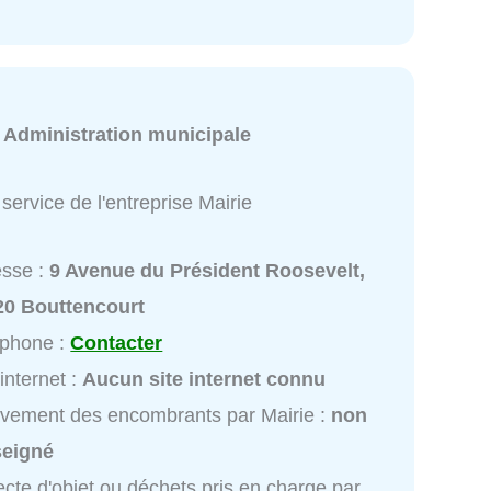
:
Administration municipale
service de l'entreprise Mairie
esse :
9 Avenue du Président Roosevelt,
20 Bouttencourt
éphone :
Contacter
 internet :
Aucun site internet connu
vement des encombrants par Mairie :
non
seigné
ecte d'objet ou déchets pris en charge par