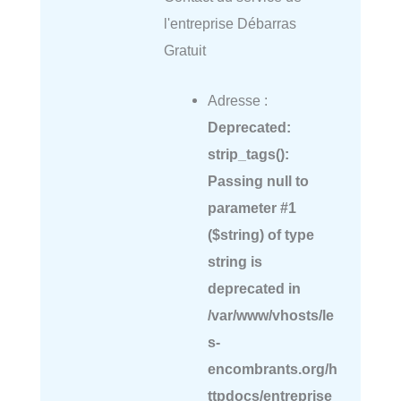
l'entreprise Débarras
Gratuit
Adresse :
Deprecated
:
strip_tags():
Passing null to
parameter #1
($string) of type
string is
deprecated in
/var/www/vhosts/le
s-
encombrants.org/h
ttpdocs/entreprise