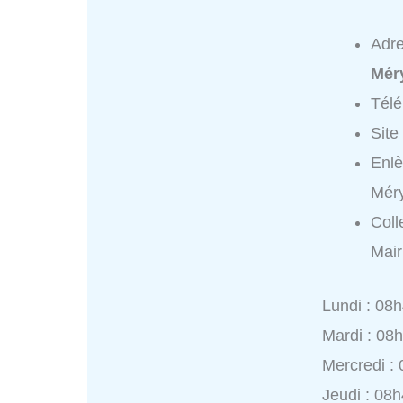
Adr
Mér
Tél
Site
Enlè
Méry
Coll
Mair
Lundi : 08
Mardi : 08
Mercredi :
Jeudi : 08