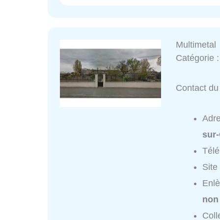
Multimetal
Catégorie 
Contact du 
Adr
sur
Tél
Site
Enlè
non
Coll