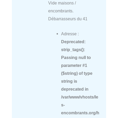
Vide maisons /
encombrants.
Débarrasseurs du 41
Adresse :
Deprecated
:
strip_tags():
Passing null to
parameter #1
($string) of type
string is
deprecated in
/var/www/vhosts/le
s-
encombrants.org/h