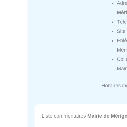
Adr
Mér
Tél
Site
Enlè
Méri
Coll
Mair
Horaires i
Liste commentaires
Mairie de Mérig