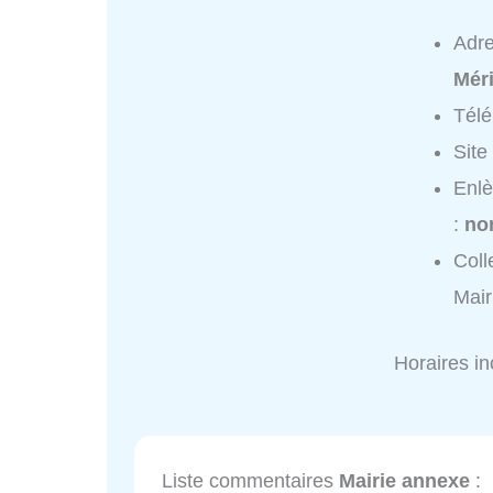
Adr
Mér
Tél
Site
Enlè
:
no
Coll
Mair
Horaires i
Liste commentaires
Mairie annexe
: