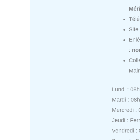
Mér
Tél
Site
Enlè
:
no
Coll
Mair
Lundi : 08
Mardi : 08
Mercredi :
Jeudi : Fe
Vendredi :