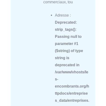
commerciaux, tou
Adresse :
Deprecated
:
strip_tags():
Passing null to
parameter #1
($string) of type
string is
deprecated in
/var/www/vhosts/le
s-
encombrants.org/h
ttpdocs/entreprise
s_data/entreprises.