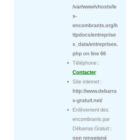
/var/www/vhosts/le
s-
encombrants.org/h
ttpdocs/entreprise
s_data/entreprises.
php
on line
66
Téléphone :
Contacter
Site internet :
http://www.debarra
s-gratuit.net/
Enlèvement des
encombrants par
Débarras Gratuit :
non renseigné