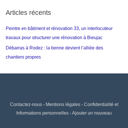
Articles récents
Peintre en bâtiment et rénovation 33, un interlocuteur
travaux pour structurer une rénovation à Bieujac
Débarras à Rodez : la benne devient l’alliée des
chantiers propres
Contactez-nous
-
Mentions légales
-
Confidentialité et
Informations personnelles
-
Ajouter un nouveau