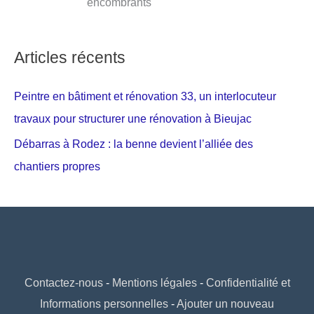
encombrants
Articles récents
Peintre en bâtiment et rénovation 33, un interlocuteur
travaux pour structurer une rénovation à Bieujac
Débarras à Rodez : la benne devient l’alliée des
chantiers propres
Contactez-nous
-
Mentions légales
-
Confidentialité et
Informations personnelles
-
Ajouter un nouveau