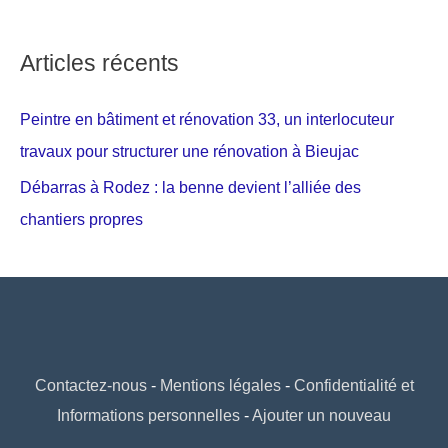
Articles récents
Peintre en bâtiment et rénovation 33, un interlocuteur
travaux pour structurer une rénovation à Bieujac
Débarras à Rodez : la benne devient l’alliée des
chantiers propres
Contactez-nous
-
Mentions légales
-
Confidentialité et
Informations personnelles
-
Ajouter un nouveau