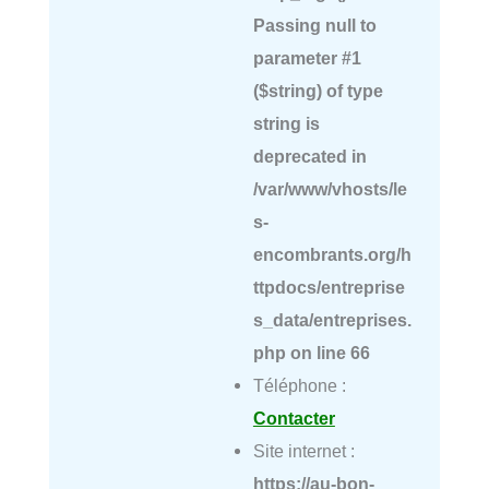
Passing null to
parameter #1
($string) of type
string is
deprecated in
/var/www/vhosts/le
s-
encombrants.org/h
ttpdocs/entreprise
s_data/entreprises.
php
on line
66
Téléphone :
Contacter
Site internet :
https://au-bon-