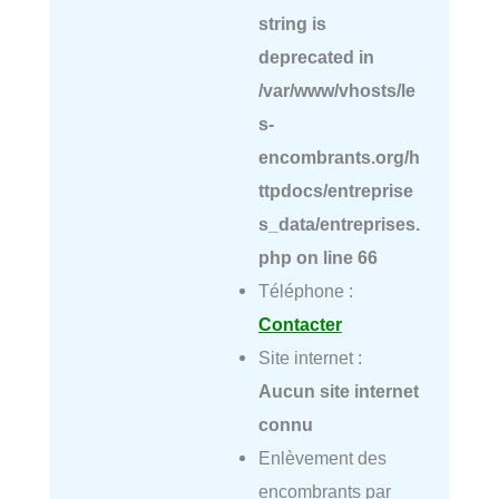
string is
deprecated in
/var/www/vhosts/le
s-
encombrants.org/h
ttpdocs/entreprise
s_data/entreprises.
php
on line
66
Téléphone :
Contacter
Site internet :
Aucun site internet
connu
Enlèvement des
encombrants par