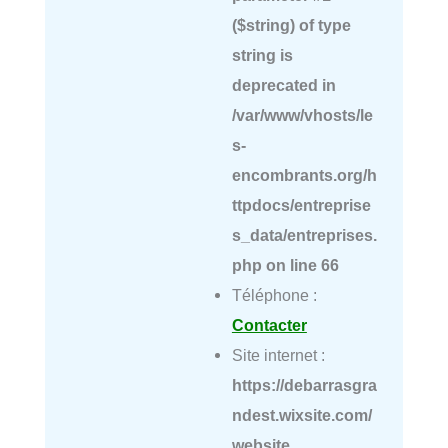
($string) of type
string is
deprecated in
/var/www/vhosts/le
s-
encombrants.org/h
ttpdocs/entreprise
s_data/entreprises.
php
on line
66
Téléphone :
Contacter
Site internet :
https://debarrasgra
ndest.wixsite.com/
website