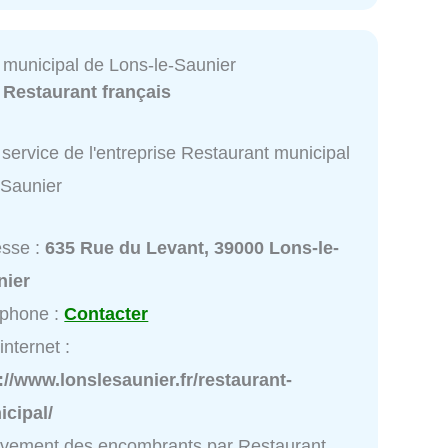
 municipal de Lons-le-Saunier
:
Restaurant français
service de l'entreprise Restaurant municipal
-Saunier
esse :
635 Rue du Levant, 39000 Lons-le-
nier
éphone :
Contacter
internet :
://www.lonslesaunier.fr/restaurant-
cipal/
vement des encombrants par Restaurant