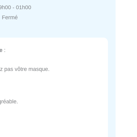
9h00 - 01h00
: Fermé
e
:
ez pas vôtre masque.
gréable.