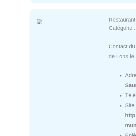
Restaurant
Catégorie 
Contact du 
de Lons-le
Adr
Sau
Tél
Site 
http
muni
Enlè