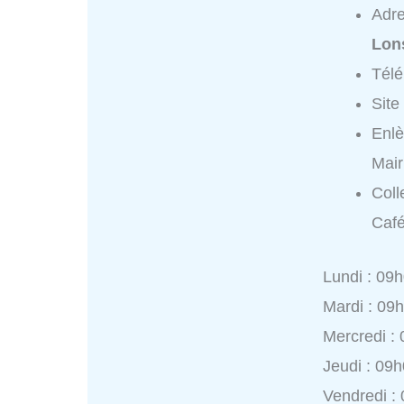
Adr
Lon
Tél
Site
Enlè
Mair
Coll
Café
Lundi : 09
Mardi : 09
Mercredi :
Jeudi : 09
Vendredi :