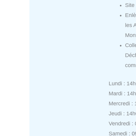
Site
Enlè
les
Mont
Coll
Déch
com
Lundi : 14
Mardi : 14
Mercredi :
Jeudi : 14
Vendredi :
Samedi : 0