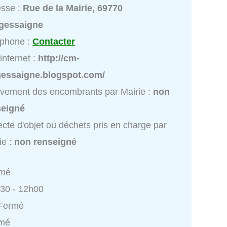
esse :
Rue de la Mairie, 69770
gessaigne
éphone :
Contacter
 internet :
http://cm-
gessaigne.blogspot.com/
vement des encombrants par Mairie :
non
seigné
ecte d'objet ou déchets pris en charge par
ie :
non renseigné
rmé
h30 - 12h00
 Fermé
rmé