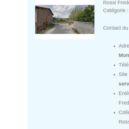
Rossi Fred
Catégorie 
Contact du 
Adr
Mont
Tél
Site
ser
Enlè
Fred
Coll
Ross