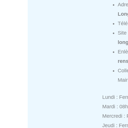
Adr
Lon
Tél
Site
lon
Enlè
ren
Coll
Mair
Lundi : Fe
Mardi : 08
Mercredi :
Jeudi : Fe