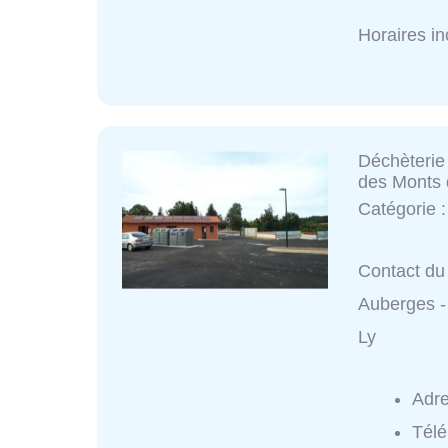
Horaires i
Déchèteri
des Monts 
Catégorie 
Contact du 
Auberges 
Ly
Adr
Tél