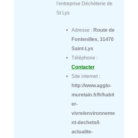
l'entreprise Déchèterie de
St Lys
Adresse :
Route de
Fontenilles, 31470
Saint-Lys
Téléphone :
Contacter
Site internet :
http://www.agglo-
muretain.fr/fr/habit
er-
vivre/environneme
nt-dechets/l-
actualite-