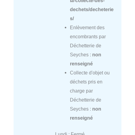
la-collecte-des-
dechets/decheterie
s/
Enlèvement des
encombrants par
Déchetterie de
Seyches :
non
renseigné
Collecte d'objet ou
déchets pris en
charge par
Déchetterie de
Seyches :
non
renseigné
Lundi : Fermé