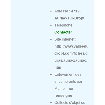
Adresse :
47120
Auriac-sur-Dropt
Téléphone :
Contacter
Site internet :
http://www.valleedu
dropt.com/fiches/d
uras/auriac/auriac.
htm
Enlèvement des
encombrants par
Mairie :
non
renseigné
Collecte d'objet ou