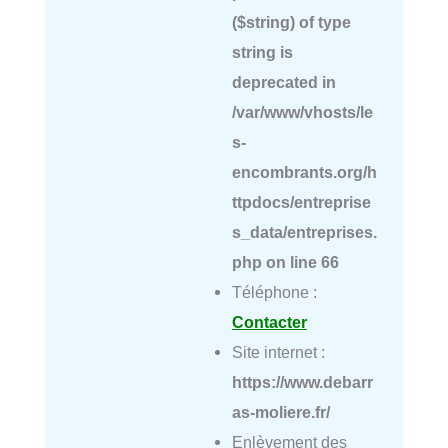
($string) of type
string is
deprecated in
/var/www/vhosts/le
s-
encombrants.org/h
ttpdocs/entreprise
s_data/entreprises.
php
on line
66
Téléphone :
Contacter
Site internet :
https://www.debarr
as-moliere.fr/
Enlèvement des