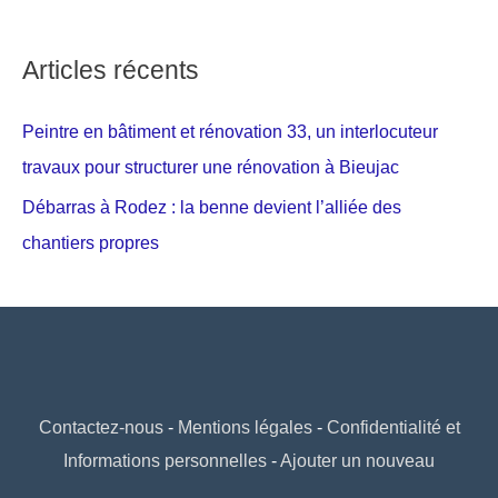
Articles récents
Peintre en bâtiment et rénovation 33, un interlocuteur
travaux pour structurer une rénovation à Bieujac
Débarras à Rodez : la benne devient l’alliée des
chantiers propres
Contactez-nous
-
Mentions légales
-
Confidentialité et
Informations personnelles
-
Ajouter un nouveau