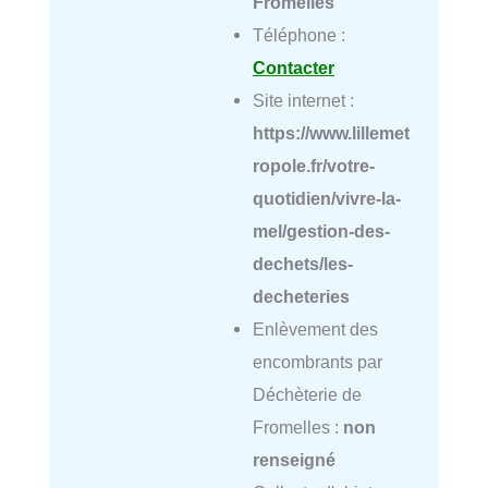
Fromelles
Téléphone :
Contacter
Site internet :
https://www.lillemet
ropole.fr/votre-
quotidien/vivre-la-
mel/gestion-des-
dechets/les-
decheteries
Enlèvement des
encombrants par
Déchèterie de
Fromelles :
non
renseigné