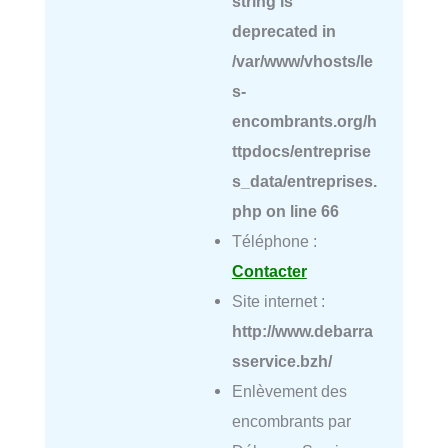
string is
deprecated in
/var/www/vhosts/le
s-
encombrants.org/h
ttpdocs/entreprise
s_data/entreprises.
php
on line
66
Téléphone :
Contacter
Site internet :
http://www.debarra
sservice.bzh/
Enlèvement des
encombrants par