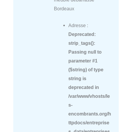
Bordeaux
Adresse :
Deprecated
:
strip_tags():
Passing null to
parameter #1
($string) of type
string is
deprecated in
/var/www/vhosts/le
s-
encombrants.org/h
ttpdocs/entreprise
s_data/entreprises.