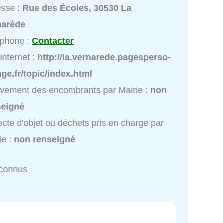
esse :
Rue des Écoles, 30530 La
narède
éphone :
Contacter
 internet :
http://la.vernarede.pagesperso-
ge.fr/topic/index.html
vement des encombrants par Mairie :
non
seigné
ecte d'objet ou déchets pris en charge par
ie :
non renseigné
nconnus