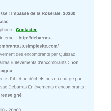
esse :
Impasse de la Roseraie, 30260
ssac
éphone :
Contacter
 internet :
http://debarras-
ombrants30.simplesite.com/
èvement des encombrants par Quissac
rras Enlèvements d'encombrants :
non
seigné
ecte d'objet ou déchets pris en charge par
sac Débarras Enlèvements d'encombrants :
 renseigné
h00 - 20h00