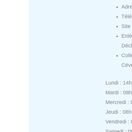
Adr
Tél
Site
Enl
Déc
Coll
Cév
Lundi : 14
Mardi : 08
Mercredi :
Jeudi : 08
Vendredi :
Samedi : 0