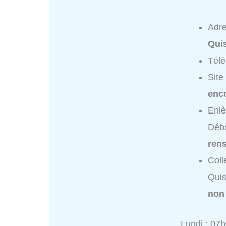
Adr
Qui
Tél
Site
enc
Enl
Déba
ren
Coll
Quis
non
Lundi : 07