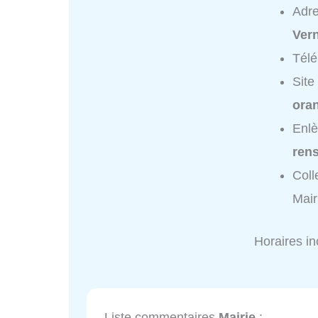
Adr
Ver
Tél
Site
oran
Enlè
ren
Coll
Mair
Horaires i
Liste commentaires
Mairie
: