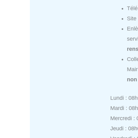
Tél
Site
Enlè
serv
ren
Coll
Mair
non
Lundi : 08
Mardi : 08
Mercredi :
Jeudi : 08