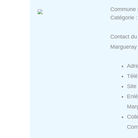
Commune 
Catégorie 
Contact du
Margueray
Adr
Tél
Site
Enl
Mar
Coll
Com