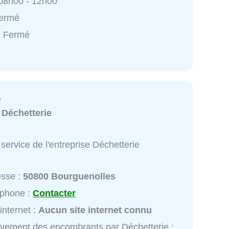
 08h00 - 12h00
Fermé
: Fermé
e
:
Déchetterie
service de l'entreprise Déchetterie
esse :
50800 Bourguenolles
éphone :
Contacter
 internet :
Aucun site internet connu
vement des encombrants par Déchetterie :