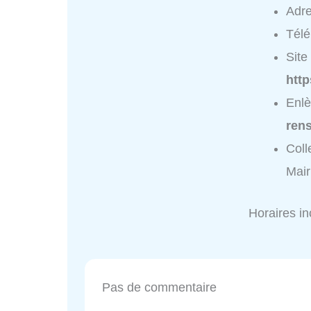
Adr
Tél
Site 
http
Enlè
ren
Coll
Mair
Horaires i
Pas de commentaire