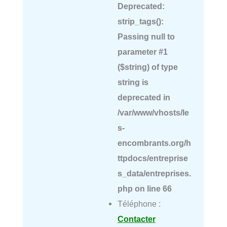
Deprecated
:
strip_tags():
Passing null to
parameter #1
($string) of type
string is
deprecated in
/var/www/vhosts/le
s-
encombrants.org/h
ttpdocs/entreprise
s_data/entreprises.
php
on line
66
Téléphone :
Contacter