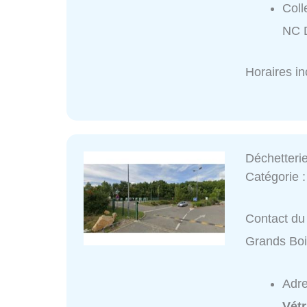
Coll
NC 
Horaires i
Déchetteri
Catégorie 
Contact du 
Grands Bo
Adr
Vét