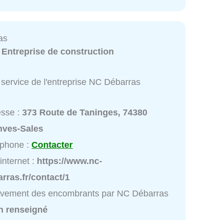
as
:
Entreprise de construction
 service de l'entreprise NC Débarras
esse :
373 Route de Taninges, 74380
nves-Sales
éphone :
Contacter
 internet :
https://www.nc-
rras.fr/contact/1
èvement des encombrants par NC Débarras
n renseigné