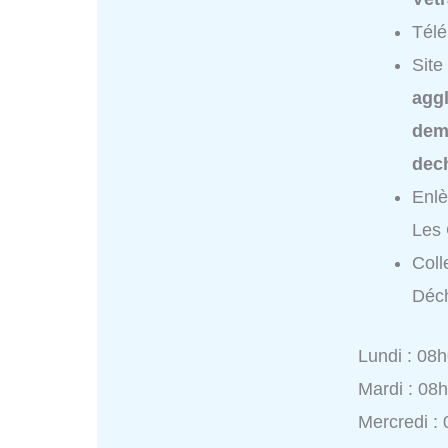
Tél
Site
aggl
dem
dech
Enlè
Les 
Coll
Déch
Lundi : 08
Mardi : 08
Mercredi :