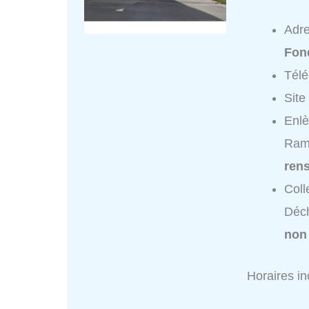
Adr
Fon
Tél
Site
Enlè
Ram
ren
Coll
Déc
non
Horaires i