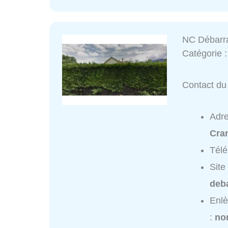
NC Débarr
Catégorie 
Contact du
Adr
Cra
Tél
Site
deba
Enl
:
no