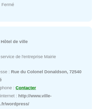
: Fermé
:
Hôtel de ville
service de l'entreprise Mairie
esse :
Rue du Colonel Donaldson, 72540
é
éphone :
Contacter
 internet :
http://www.ville-
.fr/wordpress/