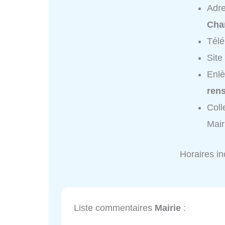
Adr
Cha
Tél
Site
Enlè
ren
Coll
Mair
Horaires i
Liste commentaires
Mairie
: