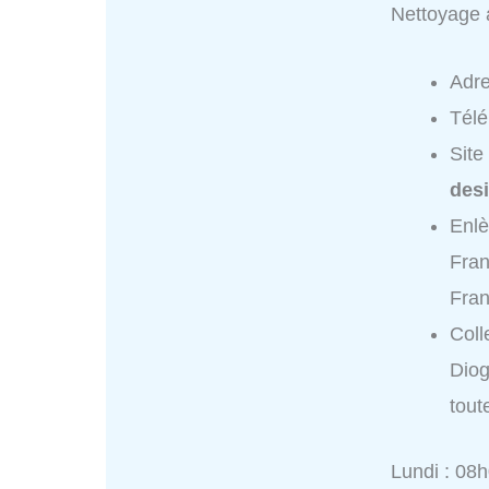
Nettoyage a
Adr
Tél
Site
des
Enl
Fran
Fran
Coll
Diog
tout
Lundi : 08