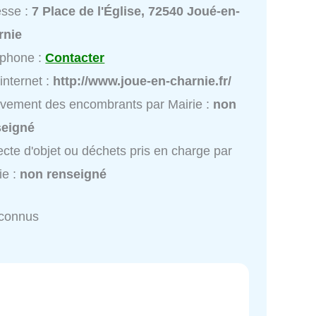
esse :
7 Place de l'Église, 72540 Joué-en-
rnie
éphone :
Contacter
 internet :
http://www.joue-en-charnie.fr/
vement des encombrants par Mairie :
non
seigné
ecte d'objet ou déchets pris en charge par
ie :
non renseigné
nconnus