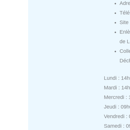
Adr
Tél
Site
Enlè
de L
Coll
Déch
Lundi : 14
Mardi : 14
Mercredi :
Jeudi : 09
Vendredi :
Samedi : 0